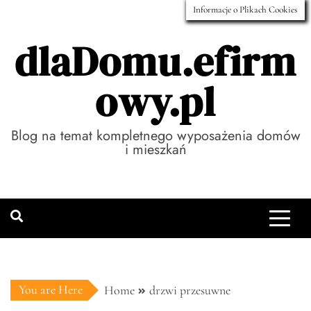
Skip
Informacje o Plikach Cookies
to
dlaDomu.efirm
content
owy.pl
Blog na temat kompletnego wyposażenia domów
i mieszkań
You are Here
Home
drzwi przesuwne