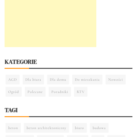
KATEGORIE
AGD
Dla biura
Dla domu
Do mieszkania
Nowości
Ogród
Polecane
Poradniki
RTV
TAGI
beton
beton architektoniczny
biuro
budowa