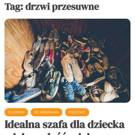
Tag:
drzwi przesuwne
DLA DOMU
DO MIESZKANIA
POLECANE
Idealna szafa dla dziecka