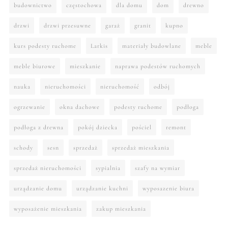
budownictwo
częstochowa
dla domu
dom
drewno
drzwi
drzwi przesuwne
garaż
granit
kupno
kurs podesty ruchome
Larkis
materiały budowlane
meble
meble biurowe
mieszkanie
naprawa podestów ruchomych
nauka
nieruchomości
nieruchomość
odbój
ogrzewanie
okna dachowe
podesty ruchome
podłoga
podłoga z drewna
pokój dziecka
pościel
remont
schody
sesn
sprzedaż
sprzedaż mieszkania
sprzedaż nieruchomości
sypialnia
szafy na wymiar
urządzanie domu
urządzanie kuchni
wyposazenie biura
wyposażenie mieszkania
zakup mieszkania